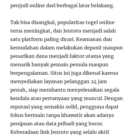
penjudi online dari berbagai latar belakang.
Tak bisa disangkal, popularitas togel online
terus meningkat, dan Jentoto menjadi salah
satu platform paling dicari. Keamanan dan
kemudahan dalam melakukan deposit maupun
penarikan dana menjadi faktor utama yang
menarik banyak pemain pemula maupun
berpengalaman. Situs ini juga dikenal karena
menyediakan layanan pelanggan 24 jam
penuh, siap membantu menyelesaikan segala
kendala atau pertanyaan yang muncul. Dengan
reputasi yang semakin solid, pengguna dapat
fokus bermain tanpa khawatir akan adanya
penipuan atau data pribadi yang bocor.
Keberadaan link Jentoto yang selalu aktif