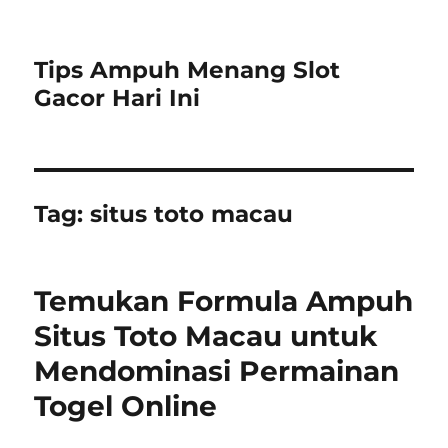
Tips Ampuh Menang Slot
Gacor Hari Ini
Tag:
situs toto macau
Temukan Formula Ampuh
Situs Toto Macau untuk
Mendominasi Permainan
Togel Online