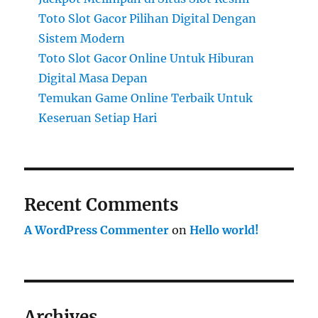
Toto Slot Gacor Pilihan Digital Dengan
Sistem Modern
Toto Slot Gacor Online Untuk Hiburan
Digital Masa Depan
Temukan Game Online Terbaik Untuk
Keseruan Setiap Hari
Recent Comments
A WordPress Commenter
on
Hello world!
Archives