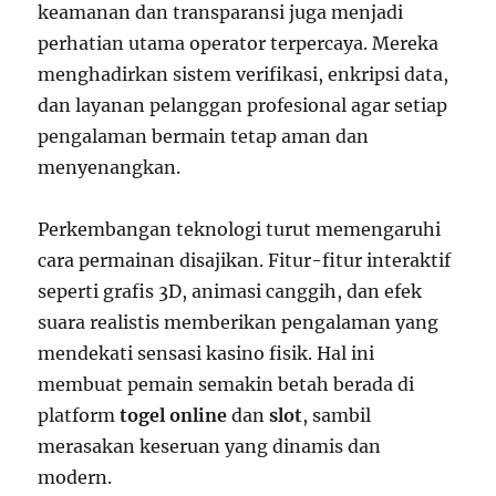
keamanan dan transparansi juga menjadi
perhatian utama operator terpercaya. Mereka
menghadirkan sistem verifikasi, enkripsi data,
dan layanan pelanggan profesional agar setiap
pengalaman bermain tetap aman dan
menyenangkan.
Perkembangan teknologi turut memengaruhi
cara permainan disajikan. Fitur-fitur interaktif
seperti grafis 3D, animasi canggih, dan efek
suara realistis memberikan pengalaman yang
mendekati sensasi kasino fisik. Hal ini
membuat pemain semakin betah berada di
platform
togel online
dan
slot
, sambil
merasakan keseruan yang dinamis dan
modern.