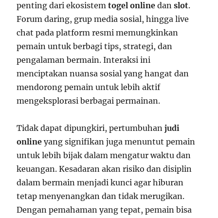
penting dari ekosistem
togel online
dan
slot
.
Forum daring, grup media sosial, hingga live
chat pada platform resmi memungkinkan
pemain untuk berbagi tips, strategi, dan
pengalaman bermain. Interaksi ini
menciptakan nuansa sosial yang hangat dan
mendorong pemain untuk lebih aktif
mengeksplorasi berbagai permainan.
Tidak dapat dipungkiri, pertumbuhan
judi
online
yang signifikan juga menuntut pemain
untuk lebih bijak dalam mengatur waktu dan
keuangan. Kesadaran akan risiko dan disiplin
dalam bermain menjadi kunci agar hiburan
tetap menyenangkan dan tidak merugikan.
Dengan pemahaman yang tepat, pemain bisa