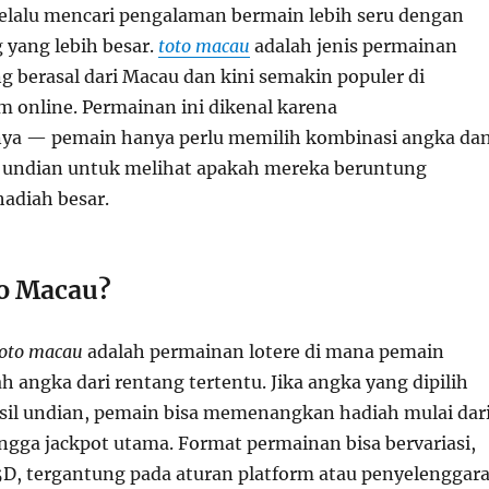
elalu mencari pengalaman bermain lebih seru dengan
yang lebih besar.
toto macau
adalah jenis permainan
g berasal dari Macau dan kini semakin populer di
m online. Permainan ini dikenal karena
ya — pemain hanya perlu memilih kombinasi angka da
 undian untuk melihat apakah mereka beruntung
diah besar.
to Macau?
toto macau
adalah permainan lotere di mana pemain
 angka dari rentang tertentu. Jika angka yang dipilih
il undian, pemain bisa memenangkan hadiah mulai dar
ingga jackpot utama. Format permainan bisa bervariasi,
 5D, tergantung pada aturan platform atau penyelenggara