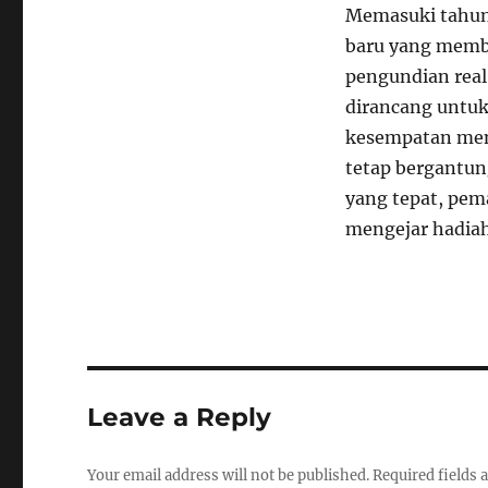
Memasuki tahu
baru yang memb
pengundian real-
dirancang untuk
kesempatan men
tetap bergantu
yang tepat, pem
mengejar hadiah
Leave a Reply
Your email address will not be published.
Required fields