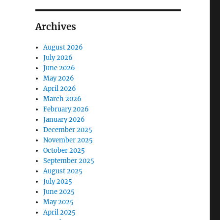
Archives
August 2026
July 2026
June 2026
May 2026
April 2026
March 2026
February 2026
January 2026
December 2025
November 2025
October 2025
September 2025
August 2025
July 2025
June 2025
May 2025
April 2025