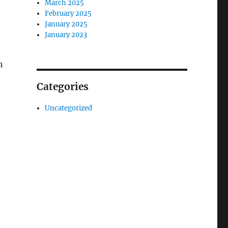
March 2025
February 2025
January 2025
January 2023
h
Categories
Uncategorized
t