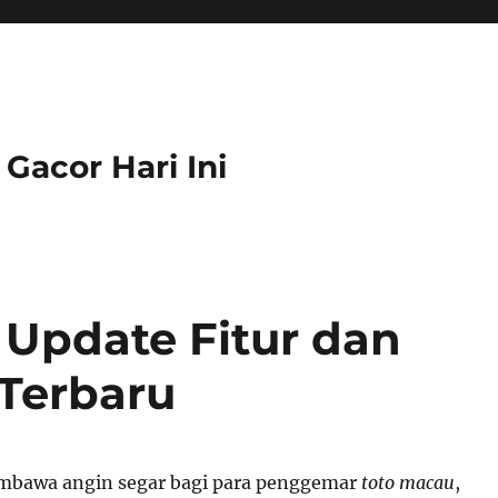
Gacor Hari Ini
 Update Fitur dan
Terbaru
bawa angin segar bagi para penggemar
toto macau
,