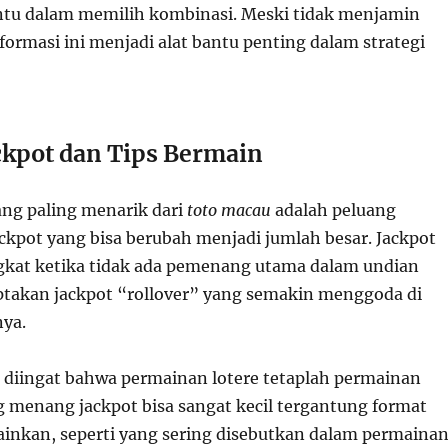
u dalam memilih kombinasi. Meski tidak menjamin
ormasi ini menjadi alat bantu penting dalam strategi
ckpot dan Tips Bermain
ang paling menarik dari
toto macau
adalah peluang
kpot yang bisa berubah menjadi jumlah besar. Jackpot
kat ketika tidak ada pemenang utama dalam undian
ptakan jackpot “rollover” yang semakin menggoda di
nya.
diingat bahwa permainan lotere tetaplah permainan
g menang jackpot bisa sangat kecil tergantung format
inkan, seperti yang sering disebutkan dalam permaina