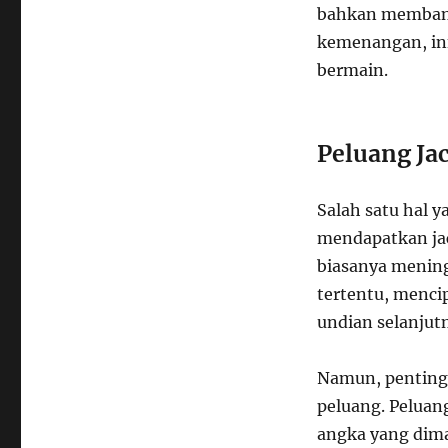
bahkan membant
kemenangan, inf
bermain.
Peluang Ja
Salah satu hal y
mendapatkan jac
biasanya mening
tertentu, menci
undian selanjut
Namun, penting 
peluang. Peluan
angka yang dima