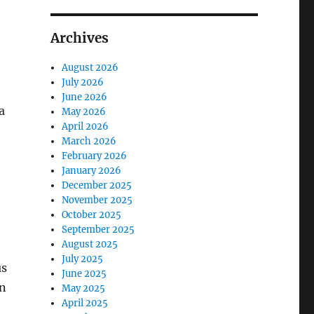
Archives
August 2026
July 2026
June 2026
a
May 2026
April 2026
March 2026
February 2026
January 2026
December 2025
November 2025
October 2025
September 2025
August 2025
July 2025
us
June 2025
an
May 2025
April 2025