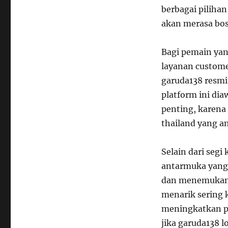
Hoki
berbagai piliha
Melimpah!
akan merasa bos
Bagi pemain yan
layanan custome
garuda138 resmi
platform ini diaw
penting, karena
thailand yang a
Selain dari seg
antarmuka yang
dan menemukan g
menarik sering 
meningkatkan pe
jika garuda138 