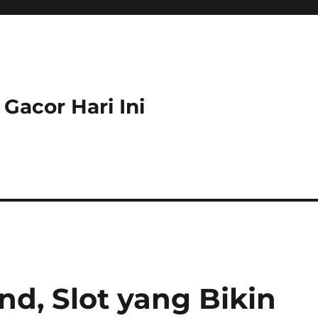
Gacor Hari Ini
and, Slot yang Bikin