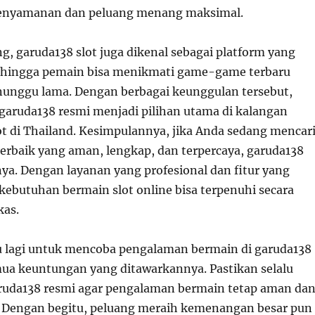
nyamanan dan peluang menang maksimal.
g, garuda138 slot juga dikenal sebagai platform yang
sehingga pemain bisa menikmati game-game terbaru
unggu lama. Dengan berbagai keunggulan tersebut,
 garuda138 resmi menjadi pilihan utama di kalangan
ot di Thailand. Kesimpulannya, jika Anda sedang mencar
terbaik yang aman, lengkap, dan terpercaya, garuda138
ya. Dengan layanan yang profesional dan fitur yang
kebutuhan bermain slot online bisa terpenuhi secara
kas.
gu lagi untuk mencoba pengalaman bermain di garuda138
ua keuntungan yang ditawarkannya. Pastikan selalu
aruda138 resmi agar pengalaman bermain tetap aman da
Dengan begitu, peluang meraih kemenangan besar pun