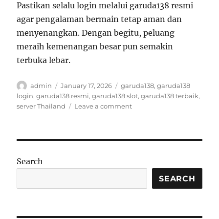
Pastikan selalu login melalui garuda138 resmi
agar pengalaman bermain tetap aman dan
menyenangkan. Dengan begitu, peluang
meraih kemenangan besar pun semakin
terbuka lebar.
Author
Posted
Tags
admin
January 17, 2026
garuda138
,
garuda138
on
login
,
garuda138 resmi
,
garuda138 slot
,
garuda138 terbaik
,
on
server Thailand
Leave a comment
Slot
Server
Thailand,
Slot
yang
Search
Bikin
Hoki
SEARCH
Melimpah!