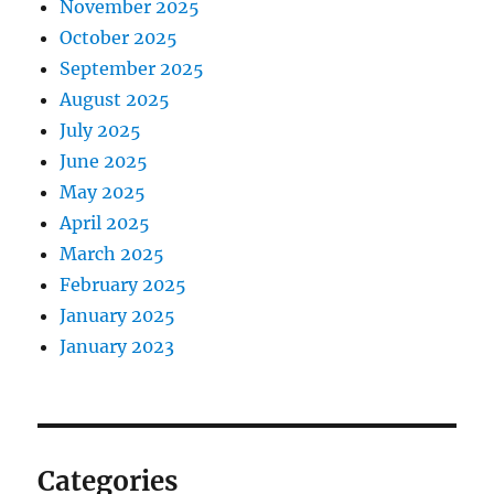
November 2025
October 2025
September 2025
August 2025
July 2025
June 2025
May 2025
April 2025
March 2025
February 2025
January 2025
January 2023
Categories