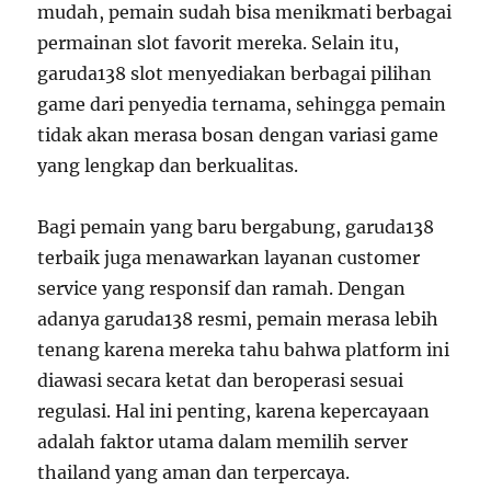
mudah, pemain sudah bisa menikmati berbagai
permainan slot favorit mereka. Selain itu,
garuda138 slot menyediakan berbagai pilihan
game dari penyedia ternama, sehingga pemain
tidak akan merasa bosan dengan variasi game
yang lengkap dan berkualitas.
Bagi pemain yang baru bergabung, garuda138
terbaik juga menawarkan layanan customer
service yang responsif dan ramah. Dengan
adanya garuda138 resmi, pemain merasa lebih
tenang karena mereka tahu bahwa platform ini
diawasi secara ketat dan beroperasi sesuai
regulasi. Hal ini penting, karena kepercayaan
adalah faktor utama dalam memilih server
thailand yang aman dan terpercaya.